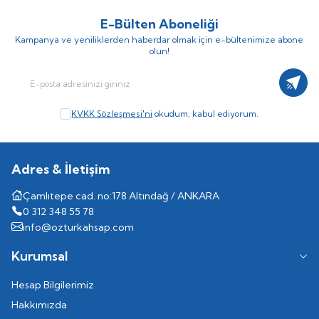
E-Bülten Aboneliği
Kampanya ve yeniliklerden haberdar olmak için e-bültenimize abone
olun!
Kayıt
KVKK Sözleşmesi'ni
okudum, kabul ediyorum.
Adres & İletişim
Çamlıtepe cad. no:178 Altındağ / ANKARA
0 312 348 55 78
info@ozturkahsap.com
Kurumsal
Hesap Bilgilerimiz
Hakkımızda