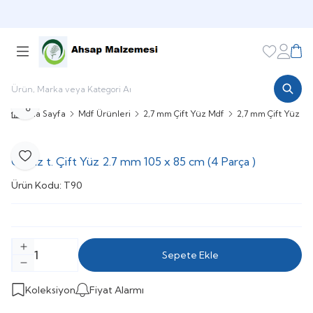
PALETLİ SATIŞLAR İÇİN ARAYINIZ
Favorileri
Hesabı
Sepe
Paylaş
Ana Sayfa
Mdf Ürünleri
2,7 mm Çift Yüz Mdf
2,7 mm Çift Yüz (10
Gediz t. Çift Yüz 2.7 mm 105 x 85 cm (4 Parça )
Favoriye Ekle
Ürün Kodu:
T90
Sepete Ekle
Koleksiyon
Fiyat Alarmı